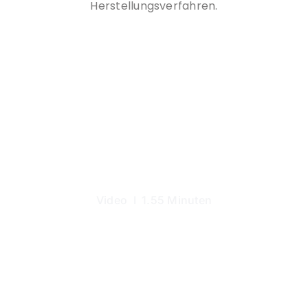
Herstellungsverfahren.
Video I 1.55 Minuten
Holz ist einfach
genial!