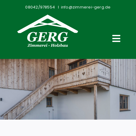
Zum
08042/978554 I
info@zimmerei-gerg.de
Inhalt
springen
Toggl
Navig
Home
Leistungen
Wohntainer
Über Uns